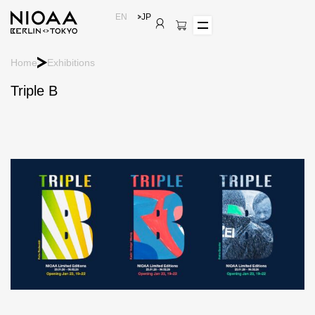
EN
JP
Home
Exhibitions
Triple B